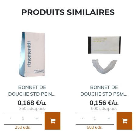
PRODUITS SIMILAIRES
BONNET DE
BONNET DE
DOUCHE STD PE N…
DOUCHE STD PSM…
0,168 €/u.
0,156 €/u.
250 uds./pack
500 uds./pack
-
+
-
+
250 uds.
500 uds.