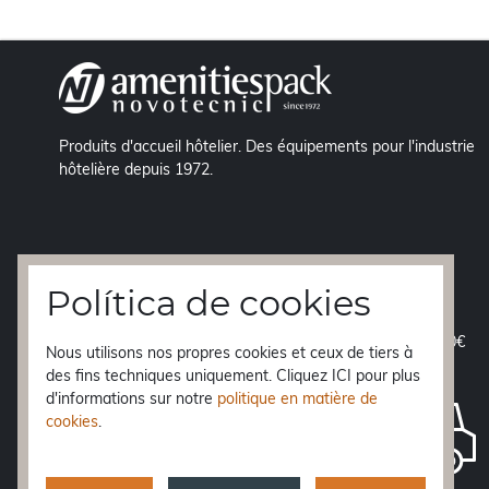
Produits d'accueil hôtelier. Des équipements pour l'industrie
hôtelière depuis 1972.
Política de cookies
EXPÉDITION GRATUITE
á péninsule à partir de 70€
Nous utilisons nos propres cookies et ceux de tiers à
des fins techniques uniquement. Cliquez ICI pour plus
LIVRAISON EN 24h.
d'informations sur notre
politique en matière de
Baléares, Ceuta et Melilla
48 h.
cookies
.
Canaries
10 jours
Reste de l'Europe
3-5 jours