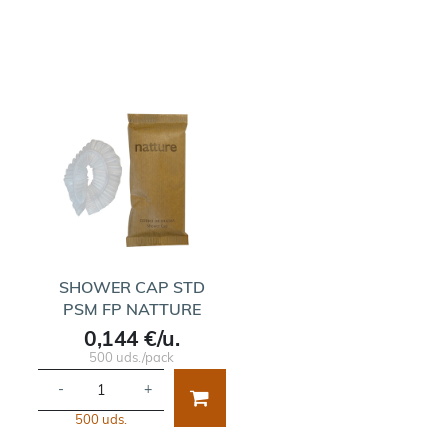
SHOWER CAP STD
PSM FP NATTURE
0,144 €/u.
500 uds./pack
-
+
500 uds.