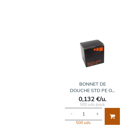
BONNET DE
DOUCHE STD PE O…
0,132 €/u.
500 uds./pack
-
+
500 uds.