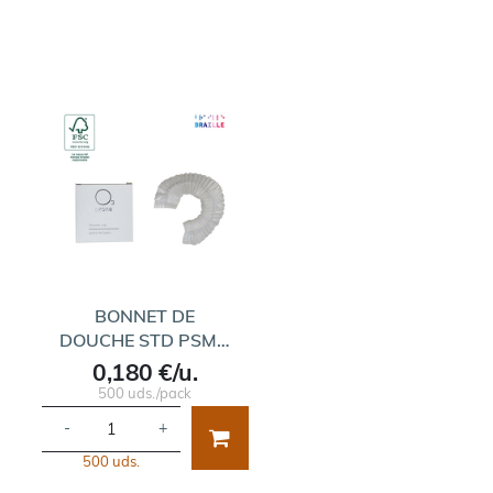
BONNET DE
DOUCHE STD PSM…
0,180 €/u.
500 uds./pack
-
+
500 uds.