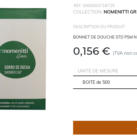
REF. 0000000718729
COLLECTION:
NOMENITTI G
DESCRIPTION DU PRODUIT
BONNET DE DOUCHE STD PSM N
0,156 €
(TVA non c
UNITÉ DE MESURE