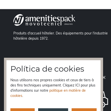
Produits d'accueil hôtelier. Des équipements pour l'industrie
hôtelière depuis 1972.
Política de cookies
EXPÉDITION GRATUITE
á péninsule à partir de 70€
Nous utilisons nos propres cookies et ceux de tiers à
des fins techniques uniquement. Cliquez ICI pour plus
LIVRAISON EN 24h.
d'informations sur notre
politique en matière de
Baléares, Ceuta et Melilla
48 h.
cookies
.
Canaries
10 jours
Reste de l'Europe
3-5 jours