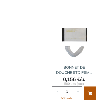
BONNET DE
DOUCHE STD PSM…
0,156 €/u.
500 uds./pack
-
+
500 uds.