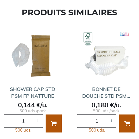
PRODUITS SIMILAIRES
SHOWER CAP STD
BONNET DE
PSM FP NATTURE
DOUCHE STD PSM…
0,144 €/u.
0,180 €/u.
500 uds./pack
500 uds./pack
-
+
-
+
500 uds.
500 uds.