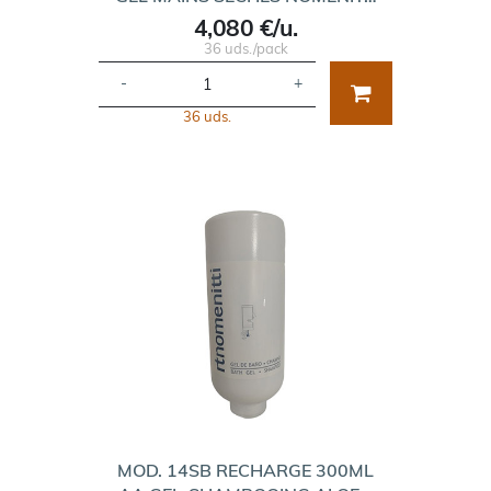
4,080 €/u.
36 uds./pack
-
+
36 uds.
MOD. 14SB RECHARGE 300ML