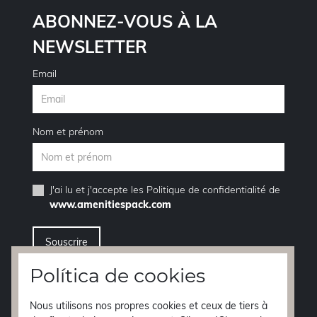
ABONNEZ-VOUS À LA
NEWSLETTER
Email
Nom et prénom
J'ai lu et j'accepte les
Politique de confidentialité
de
www.amenitiespack.com
Política de cookies
Je veux me désinscrire de la service de newsletter
Nous utilisons nos propres cookies et ceux de tiers à