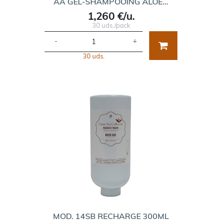
AA GEL-SHAMPOOING ALOE…
1,260 €/u.
30 uds./pack
-
+
30 uds.
MOD. 14SB RECHARGE 300ML