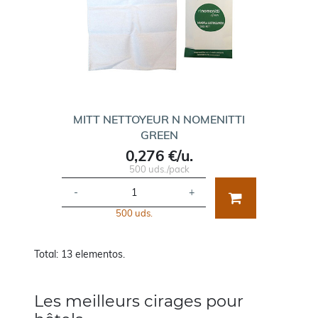
MITT NETTOYEUR N NOMENITTI
GREEN
0,276 €/u.
500 uds./pack
-
+
500 uds.
Total: 13 elementos.
Les meilleurs cirages pour