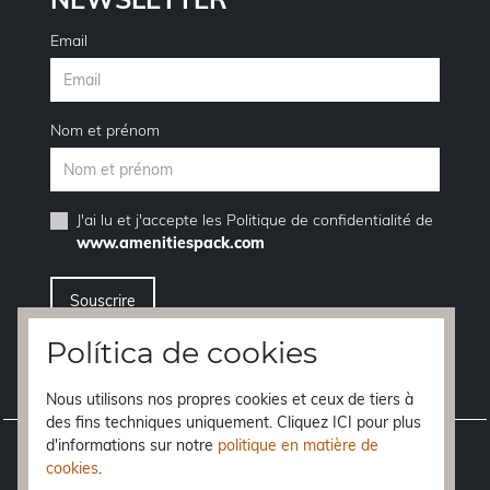
Email
Nom et prénom
J'ai lu et j'accepte les
Politique de confidentialité
de
www.amenitiespack.com
Política de cookies
Je veux me désinscrire de la service de newsletter
Nous utilisons nos propres cookies et ceux de tiers à
des fins techniques uniquement. Cliquez ICI pour plus
d'informations sur notre
politique en matière de
Avis juridique
cookies
.