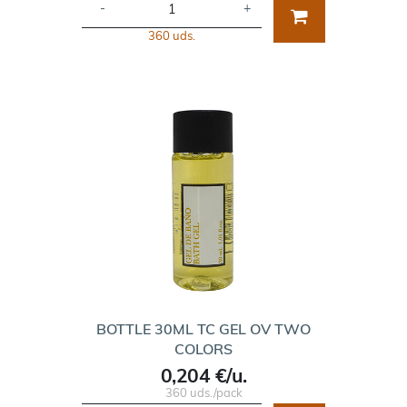
-
+
360 uds.
BOTTLE 30ML TC GEL OV TWO
COLORS
0,204 €/u.
360 uds./pack