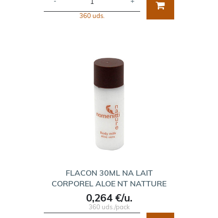
-
+
360 uds.
FLACON 30ML NA LAIT
CORPOREL ALOE NT NATTURE
0,264 €/u.
360 uds./pack