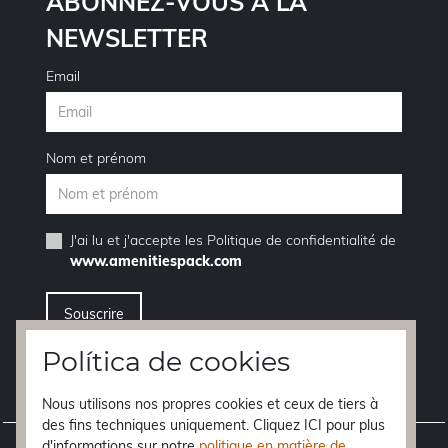
ABONNEZ-VOUS À LA
NEWSLETTER
Email
Nom et prénom
J'ai lu et j'accepte les
Politique de confidentialité
de
www.amenitiespack.com
Política de cookies
Je veux me désinscrire de la service de newsletter
Nous utilisons nos propres cookies et ceux de tiers à
des fins techniques uniquement. Cliquez ICI pour plus
d'informations sur notre
politique en matière de
Avis juridique