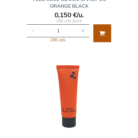
ORANGE BLACK
0,150 €/u.
286 uds./pack
-
+
286 uds.