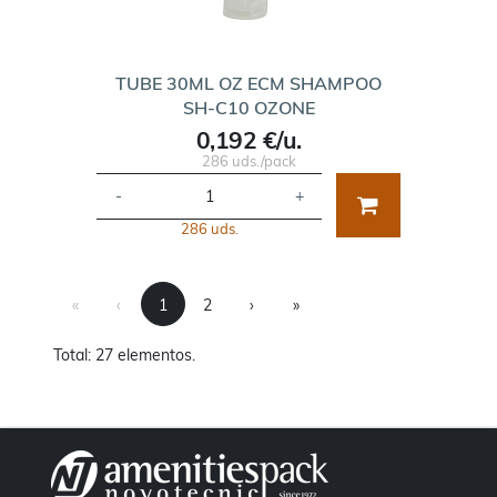
TUBE 30ML OZ ECM SHAMPOO
SH-C10 OZONE
0,192 €/u.
286 uds./pack
-
+
286 uds.
First
Previous
Next
Last
«
‹
1
2
›
»
Total: 27 elementos.