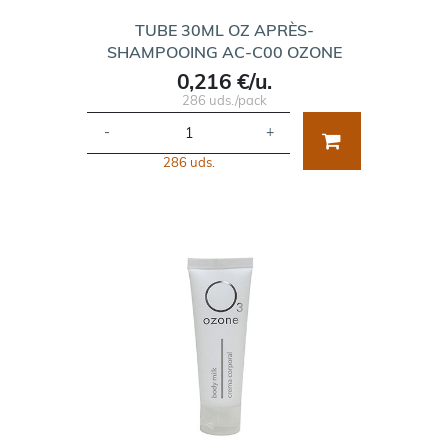
TUBE 30ML OZ APRÈS-
SHAMPOOING AC-C00 OZONE
0,216 €/u.
286 uds./pack
-
+
286 uds.