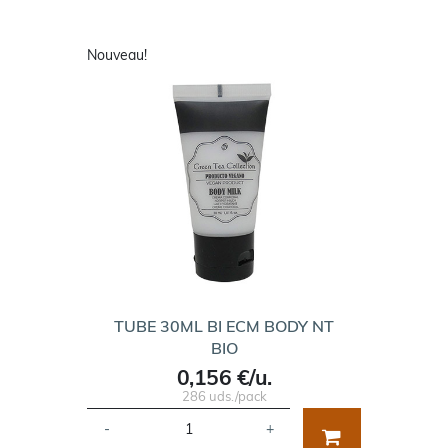
Nouveau!
TUBE 30ML BI ECM BODY NT
BIO
0,156 €/u.
286 uds./pack
-
+