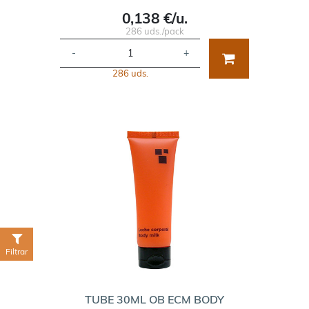
0,138 €/u.
286 uds./pack
-
+
286 uds.
Filtrar
TUBE 30ML OB ECM BODY