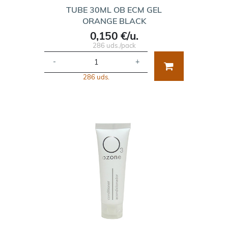
TUBE 30ML OB ECM GEL
ORANGE BLACK
0,150 €/u.
286 uds./pack
-
+
286 uds.