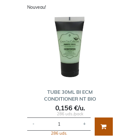
Nouveau!
TUBE 30ML BI ECM
CONDITIONER NT BIO
0,156 €/u.
286 uds./pack
-
+
286 uds.