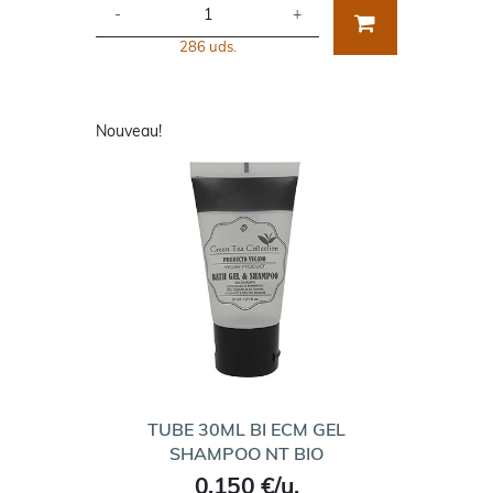
-
+
286 uds.
Nouveau!
TUBE 30ML BI ECM GEL
SHAMPOO NT BIO
0,150 €/u.