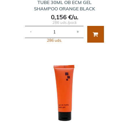
TUBE 30ML OB ECM GEL
SHAMPOO ORANGE BLACK
0,156 €/u.
286 uds./pack
-
+
286 uds.