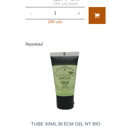
286 uds./pack
-
+
286 uds.
Nouveau!
TUBE 30ML BI ECM GEL NT BIO