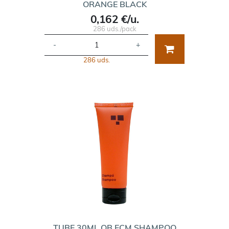
ORANGE BLACK
0,162 €/u.
286 uds./pack
-
+
286 uds.
TUBE 30ML OB ECM SHAMPOO