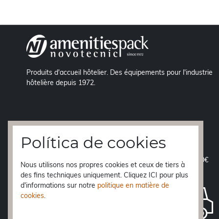
Produits d'accueil hôtelier. Des équipements pour l'industrie
hôtelière depuis 1972.
Política de cookies
EXPÉDITION GRATUITE
á péninsule à partir de 70€
Nous utilisons nos propres cookies et ceux de tiers à
des fins techniques uniquement. Cliquez ICI pour plus
LIVRAISON EN 24h.
d'informations sur notre
politique en matière de
Baléares, Ceuta et Melilla
48 h.
cookies
.
Canaries
10 jours
Reste de l'Europe
3-5 jours