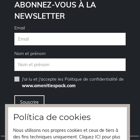
ABONNEZ-VOUS À LA
NEWSLETTER
Email
Nom et prénom
J'ai lu et j'accepte les
Politique de confidentialité
de
www.amenitiespack.com
Política de cookies
Je veux me désinscrire de la service de newsletter
Nous utilisons nos propres cookies et ceux de tiers à
des fins techniques uniquement. Cliquez ICI pour plus