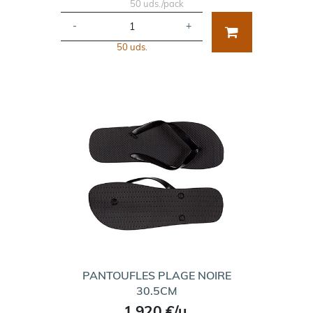
50 uds./pack
-
+
50 uds.
PANTOUFLES PLAGE NOIRE
30.5CM
1,920 €/u.