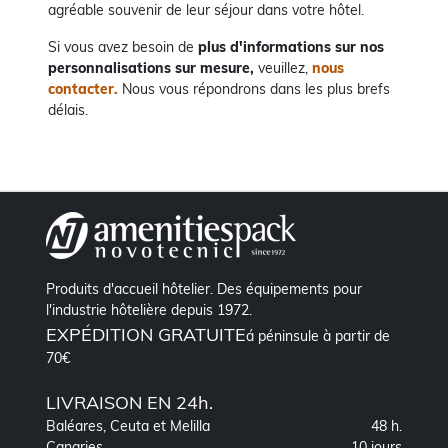
agréable souvenir de leur séjour dans votre hôtel.
Si vous avez besoin de
plus d'informations sur nos
personnalisations sur mesure,
veuillez,
nous
contacter.
Nous vous répondrons dans les plus brefs
délais.
Produits d'accueil hôtelier. Des équipements pour
l'industrie hôtelière depuis 1972.
EXPÉDITION GRATUITE
á péninsule à partir de
70€
LIVRAISON EN 24h.
Baléares, Ceuta et Melilla
48 h.
Canaries
10 jours