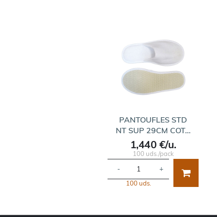
PANTOUFLES STD
NT SUP 29CM COT…
1,440 €/u.
100 uds./pack
-
+
100 uds.