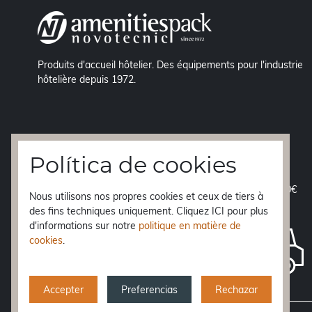
Produits d'accueil hôtelier. Des équipements pour l'industrie
hôtelière depuis 1972.
Política de cookies
EXPÉDITION GRATUITE
á péninsule à partir de 70€
Nous utilisons nos propres cookies et ceux de tiers à
des fins techniques uniquement. Cliquez ICI pour plus
LIVRAISON EN 24h.
d'informations sur notre
politique en matière de
Baléares, Ceuta et Melilla
48 h.
cookies
.
Canaries
10 jours
Reste de l'Europe
3-5 jours
Accepter
Preferencias
Rechazar